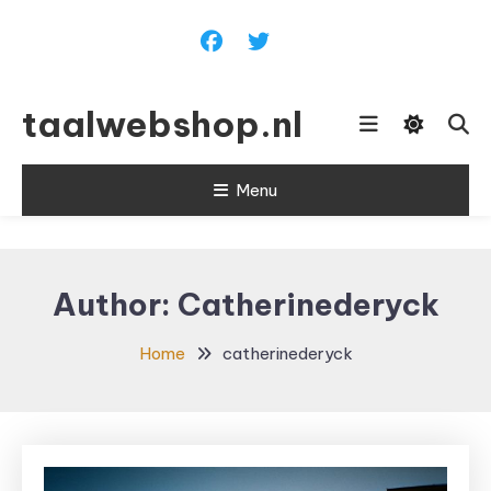
Skip To Content
taalwebshop.nl
Menu
Author:
Catherinederyck
Home
catherinederyck