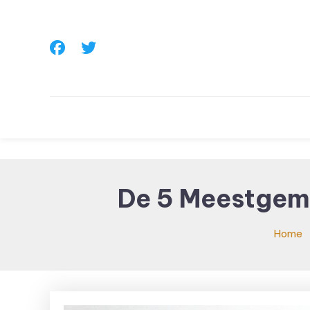
Skip To Content
De 5 Meestgema
Home